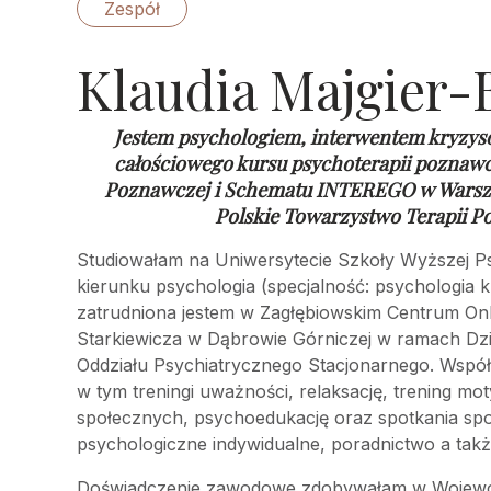
Zespół
Klaudia Majgier-
Jestem psychologiem, interwentem kryzys
całościowego kursu psychoterapii poznaw
Poznawczej i Schematu INTEREGO w Warsz
Polskie Towarzystwo Terapii P
Studiowałam na Uniwersytecie Szkoły Wyższej Ps
kierunku psychologia (specjalność: psychologia k
zatrudniona jestem w Zagłębiowskim Centrum Onkol
Starkiewicza w Dąbrowie Górniczej w ramach Dz
Oddziału Psychiatrycznego Stacjonarnego. Wspó
w tym treningi uważności, relaksację, trening mot
społecznych, psychoedukację oraz spotkania sp
psychologiczne indywidualne, poradnictwo a takż
Doświadczenie zawodowe zdobywałam w Wojewódz