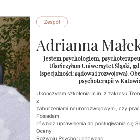
Zespół
Adrianna Małe
Jestem psychologiem, psychoterapeu
Ukończyłam Uniwersytet Śląski, gd
(specjalności: sądowa
i rozwojowa). Obe
psychoterapii
w Katowic
Ukończyłam szkolenia m.in. z zakresu Tre
z
zaburzeniami neurorozwojowymi, czy pracy
Posiadam
również uprawnienia do posługiwania się Ska
Oceny
Rozwoju Psychoruchowego.