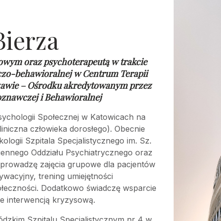
Bierza
owym oraz psychoterapeutą w trakcie
czo-behawioralnej w
Centrum Terapii
awie – Ośrodku akredytowanym przez
oznawczej i Behawioralnej
ychologii Społecznej w Katowicach na
liniczna człowieka dorosłego). Obecnie
ogii Szpitala Specjalistycznego im. Sz.
iennego Oddziału Psychiatrycznego oraz
łprowadzę zajęcia grupowe dla pacjentów
ywacyjny, trening umiejętności
ołeczności. Dodatkowo świadczę wsparcie
e interwencją kryzysową.
kim Szpitalu Specjalistycznym nr 4 w