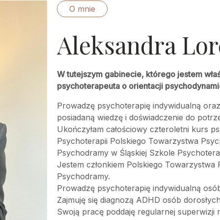
O mnie
Aleksandra Lor
W tutejszym gabinecie, którego jestem właś
psychoterapeuta o orientacji psychodynami
Prowadzę psychoterapię indywidualną oraz
posiadaną wiedzę i doświadczenie do potrz
Ukończyłam całościowy czteroletni kurs p
Psychoterapii Polskiego Towarzystwa Psych
Psychodramy w Śląskiej Szkole Psychoterap
Jestem członkiem Polskiego Towarzystwa P
Psychodramy.
Prowadzę psychoterapię indywidualną osób
Zajmuję się diagnozą ADHD osób dorosłych
Swoją pracę poddaję regularnej superwizji m