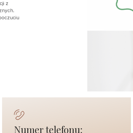
ji z
znych.
 poczuciu
Numer telefonu: