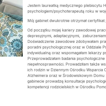
Jestem laureatką medycznego plebiscytu H
psychologiem/psychoterapeutą roku w woje
Mój gabinet dwukrotnie otrzymał certyfikat 
Od początku mojej kariery zawodowej prac
depresyjnymi, adaptacyjnymi, zaburzeniam
Doświadczenie zawodowe zdobywałam prac
poradni psychologicznej oraz w Oddziale P
indywidualną oraz wspomagałam lekarzy ps
Przeprowadzałam badania psychologiczne dl
niepełnosprawności. Prowadziłam także ws
ich rodzin w Dziennym Ośrodku Wsparcia O
Alzheimera oraz w Środowiskowym Domu
gabinecie prowadzę konsultacje psychologi
kompetencji rodzicielskich w Ośrodku Pom