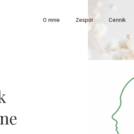
O mnie
Zespół
Cennik
k
tne