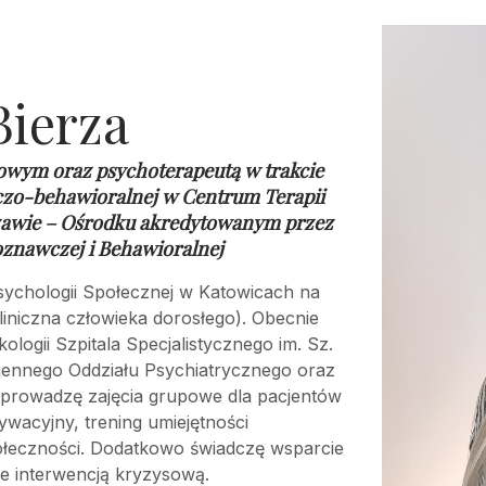
Bierza
owym oraz psychoterapeutą w trakcie
czo-behawioralnej w
Centrum Terapii
awie – Ośrodku akredytowanym przez
oznawczej i Behawioralnej
ychologii Społecznej w Katowicach na
liniczna człowieka dorosłego). Obecnie
ogii Szpitala Specjalistycznego im. Sz.
iennego Oddziału Psychiatrycznego oraz
łprowadzę zajęcia grupowe dla pacjentów
ywacyjny, trening umiejętności
ołeczności. Dodatkowo świadczę wsparcie
e interwencją kryzysową.