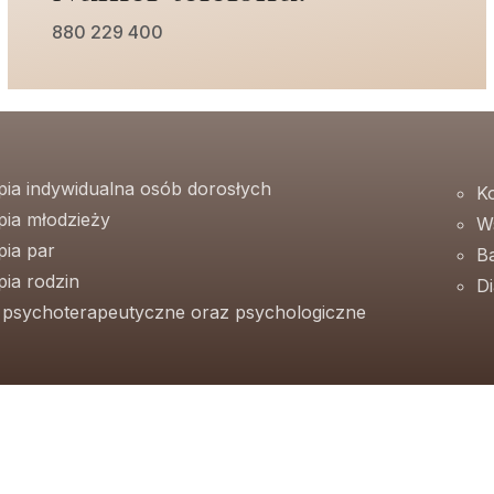
880 229 400
pia indywidualna osób dorosłych
K
pia młodzieży
W
pia par
B
ia rodzin
D
e psychoterapeutyczne oraz psychologiczne