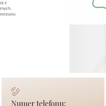
ji z
znych.
 poczuciu
Numer telefonu: