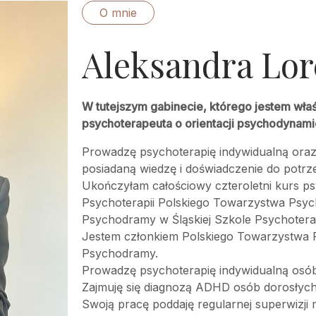
O mnie
Aleksandra Lor
W tutejszym gabinecie, którego jestem właś
psychoterapeuta o orientacji psychodynami
Prowadzę psychoterapię indywidualną oraz
posiadaną wiedzę i doświadczenie do potrz
Ukończyłam całościowy czteroletni kurs p
Psychoterapii Polskiego Towarzystwa Psych
Psychodramy w Śląskiej Szkole Psychoterap
Jestem członkiem Polskiego Towarzystwa P
Psychodramy.
Prowadzę psychoterapię indywidualną osób
Zajmuję się diagnozą ADHD osób dorosłych
Swoją pracę poddaję regularnej superwizji m