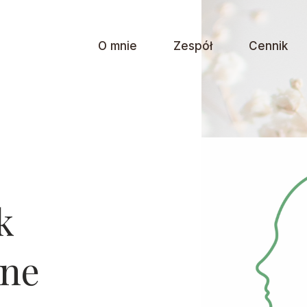
O mnie
Zespół
Cennik
k
tne