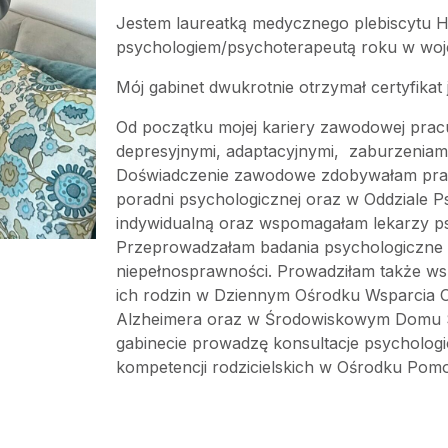
Jestem laureatką medycznego plebiscytu H
psychologiem/psychoterapeutą roku w woje
Mój gabinet dwukrotnie otrzymał certyfikat 
Od początku mojej kariery zawodowej prac
depresyjnymi, adaptacyjnymi, zaburzeniam
Doświadczenie zawodowe zdobywałam prac
poradni psychologicznej oraz w Oddziale P
indywidualną oraz wspomagałam lekarzy ps
Przeprowadzałam badania psychologiczne dl
niepełnosprawności. Prowadziłam także ws
ich rodzin w Dziennym Ośrodku Wsparcia O
Alzheimera oraz w Środowiskowym Domu
gabinecie prowadzę konsultacje psychologi
kompetencji rodzicielskich w Ośrodku Pom