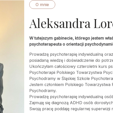
O mnie
Aleksandra Lor
W tutejszym gabinecie, którego jestem właś
psychoterapeuta o orientacji psychodynami
Prowadzę psychoterapię indywidualną oraz
posiadaną wiedzę i doświadczenie do potrz
Ukończyłam całościowy czteroletni kurs p
Psychoterapii Polskiego Towarzystwa Psych
Psychodramy w Śląskiej Szkole Psychoterap
Jestem członkiem Polskiego Towarzystwa P
Psychodramy.
Prowadzę psychoterapię indywidualną osób
Zajmuję się diagnozą ADHD osób dorosłych
Swoją pracę poddaję regularnej superwizji m