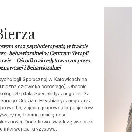
Bierza
owym oraz psychoterapeutą w trakcie
czo-behawioralnej w
Centrum Terapii
awie – Ośrodku akredytowanym przez
oznawczej i Behawioralnej
ychologii Społecznej w Katowicach na
liniczna człowieka dorosłego). Obecnie
ogii Szpitala Specjalistycznego im. Sz.
iennego Oddziału Psychiatrycznego oraz
łprowadzę zajęcia grupowe dla pacjentów
ywacyjny, trening umiejętności
ołeczności. Dodatkowo świadczę wsparcie
e interwencją kryzysową.