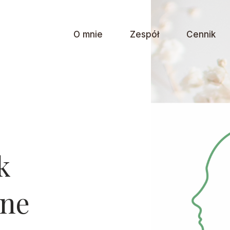
O mnie
Zespół
Cennik
k
tne