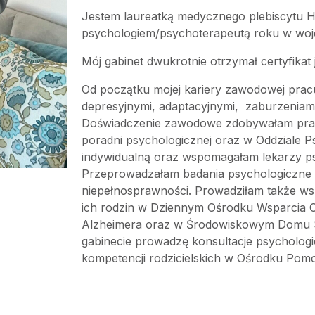
Jestem laureatką medycznego plebiscytu H
psychologiem/psychoterapeutą roku w woje
Mój gabinet dwukrotnie otrzymał certyfikat 
Od początku mojej kariery zawodowej prac
depresyjnymi, adaptacyjnymi, zaburzeniam
Doświadczenie zawodowe zdobywałam prac
poradni psychologicznej oraz w Oddziale P
indywidualną oraz wspomagałam lekarzy ps
Przeprowadzałam badania psychologiczne dl
niepełnosprawności. Prowadziłam także ws
ich rodzin w Dziennym Ośrodku Wsparcia O
Alzheimera oraz w Środowiskowym Domu
gabinecie prowadzę konsultacje psychologi
kompetencji rodzicielskich w Ośrodku Pom