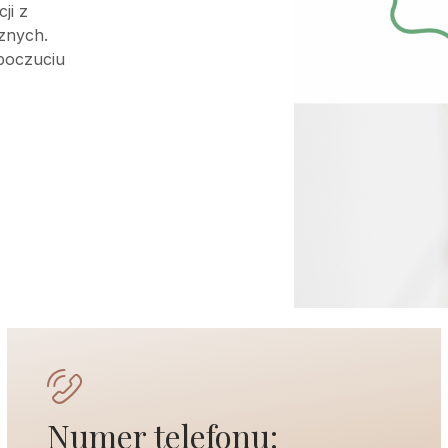
ji z
znych.
 poczuciu
Numer telefonu: