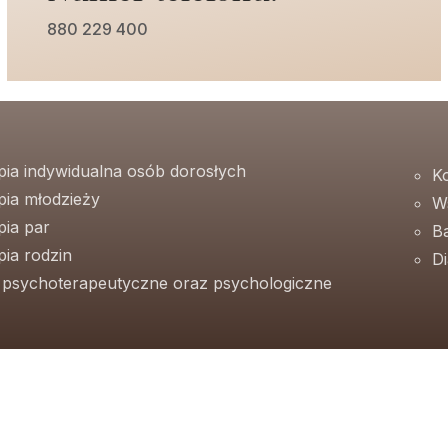
880 229 400
pia indywidualna osób dorosłych
K
pia młodzieży
W
pia par
B
ia rodzin
D
e psychoterapeutyczne oraz psychologiczne