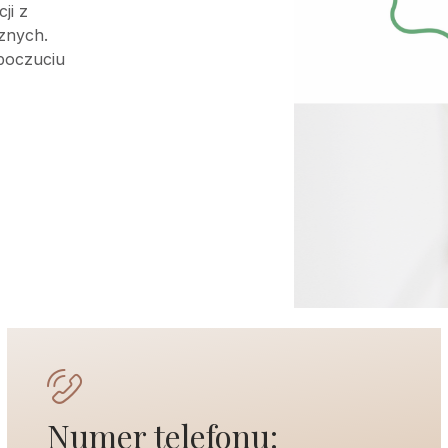
ji z
znych.
 poczuciu
Numer telefonu: