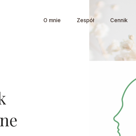
O mnie
Zespół
Cennik
k
tne