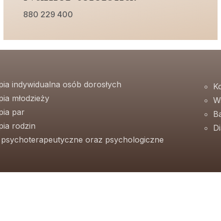
880 229 400
pia indywidualna osób dorosłych
K
pia młodzieży
W
pia par
B
ia rodzin
D
e psychoterapeutyczne oraz psychologiczne