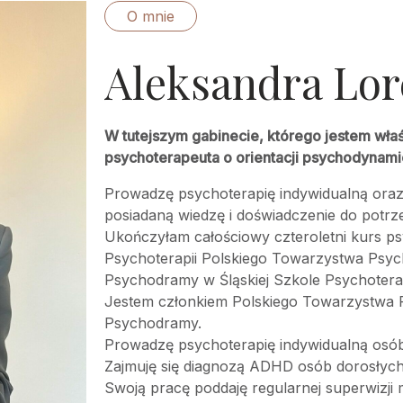
O mnie
Aleksandra Lor
W tutejszym gabinecie, którego jestem właś
psychoterapeuta o orientacji psychodynami
Prowadzę psychoterapię indywidualną oraz
posiadaną wiedzę i doświadczenie do potrz
Ukończyłam całościowy czteroletni kurs p
Psychoterapii Polskiego Towarzystwa Psych
Psychodramy w Śląskiej Szkole Psychoterap
Jestem członkiem Polskiego Towarzystwa P
Psychodramy.
Prowadzę psychoterapię indywidualną osób
Zajmuję się diagnozą ADHD osób dorosłych
Swoją pracę poddaję regularnej superwizji m