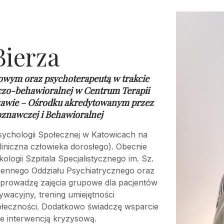
Bierza
owym oraz psychoterapeutą w trakcie
czo-behawioralnej w
Centrum Terapii
awie – Ośrodku akredytowanym przez
oznawczej i Behawioralnej
ychologii Społecznej w Katowicach na
liniczna człowieka dorosłego). Obecnie
ogii Szpitala Specjalistycznego im. Sz.
iennego Oddziału Psychiatrycznego oraz
łprowadzę zajęcia grupowe dla pacjentów
ywacyjny, trening umiejętności
ołeczności. Dodatkowo świadczę wsparcie
e interwencją kryzysową.