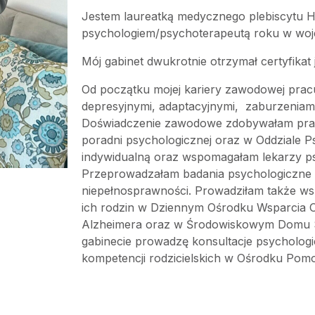
Jestem laureatką medycznego plebiscytu H
psychologiem/psychoterapeutą roku w woje
Mój gabinet dwukrotnie otrzymał certyfikat 
Od początku mojej kariery zawodowej prac
depresyjnymi, adaptacyjnymi, zaburzeniam
Doświadczenie zawodowe zdobywałam prac
poradni psychologicznej oraz w Oddziale P
indywidualną oraz wspomagałam lekarzy ps
Przeprowadzałam badania psychologiczne dl
niepełnosprawności. Prowadziłam także ws
ich rodzin w Dziennym Ośrodku Wsparcia O
Alzheimera oraz w Środowiskowym Domu
gabinecie prowadzę konsultacje psychologi
kompetencji rodzicielskich w Ośrodku Pom