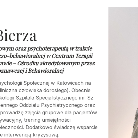
Bierza
owym oraz psychoterapeutą w trakcie
czo-behawioralnej w
Centrum Terapii
awie – Ośrodku akredytowanym przez
oznawczej i Behawioralnej
ychologii Społecznej w Katowicach na
liniczna człowieka dorosłego). Obecnie
ogii Szpitala Specjalistycznego im. Sz.
iennego Oddziału Psychiatrycznego oraz
łprowadzę zajęcia grupowe dla pacjentów
ywacyjny, trening umiejętności
ołeczności. Dodatkowo świadczę wsparcie
e interwencją kryzysową.