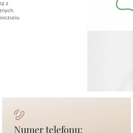
ji z
znych.
 poczuciu
Numer telefonu: