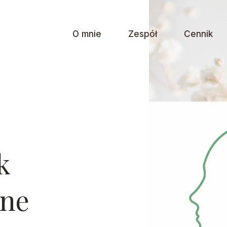
O mnie
Zespół
Cennik
k
tne