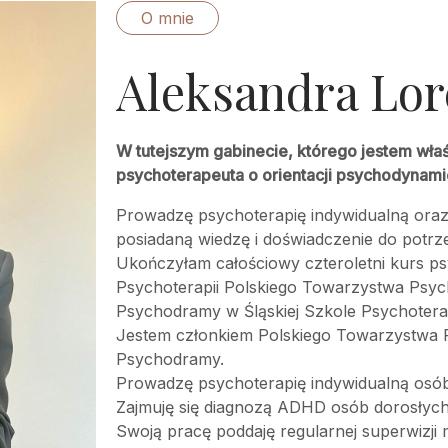
O mnie
Aleksandra Lor
W tutejszym gabinecie, którego jestem właś
psychoterapeuta o orientacji psychodynami
Prowadzę psychoterapię indywidualną oraz
posiadaną wiedzę i doświadczenie do potrz
Ukończyłam całościowy czteroletni kurs p
Psychoterapii Polskiego Towarzystwa Psych
Psychodramy w Śląskiej Szkole Psychoterap
Jestem członkiem Polskiego Towarzystwa P
Psychodramy.
Prowadzę psychoterapię indywidualną osób
Zajmuję się diagnozą ADHD osób dorosłych
Swoją pracę poddaję regularnej superwizji m