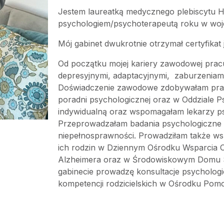
Jestem laureatką medycznego plebiscytu H
psychologiem/psychoterapeutą roku w woje
Mój gabinet dwukrotnie otrzymał certyfikat 
Od początku mojej kariery zawodowej prac
depresyjnymi, adaptacyjnymi, zaburzeniam
Doświadczenie zawodowe zdobywałam prac
poradni psychologicznej oraz w Oddziale P
indywidualną oraz wspomagałam lekarzy ps
Przeprowadzałam badania psychologiczne dl
niepełnosprawności. Prowadziłam także ws
ich rodzin w Dziennym Ośrodku Wsparcia O
Alzheimera oraz w Środowiskowym Domu
gabinecie prowadzę konsultacje psychologi
kompetencji rodzicielskich w Ośrodku Pom