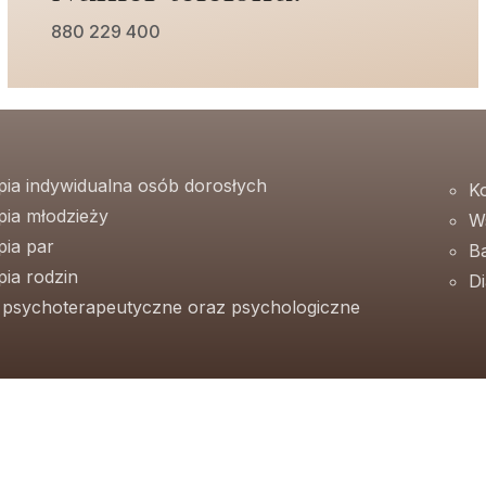
880 229 400
pia indywidualna osób dorosłych
K
pia młodzieży
W
pia par
B
ia rodzin
D
e psychoterapeutyczne oraz psychologiczne