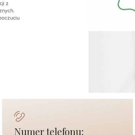
ji z
znych.
 poczuciu
Numer telefonu: