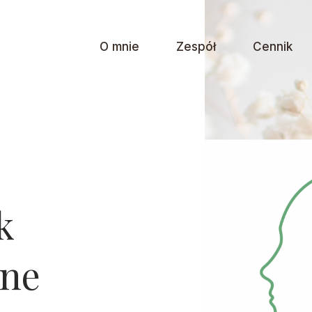
O mnie
Zespół
Cennik
k
tne