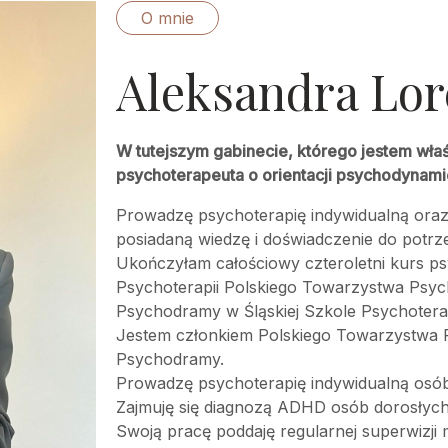
O mnie
Aleksandra Lor
W tutejszym gabinecie, którego jestem właś
psychoterapeuta o orientacji psychodynami
Prowadzę psychoterapię indywidualną oraz
posiadaną wiedzę i doświadczenie do potrz
Ukończyłam całościowy czteroletni kurs p
Psychoterapii Polskiego Towarzystwa Psych
Psychodramy w Śląskiej Szkole Psychoterap
Jestem członkiem Polskiego Towarzystwa P
Psychodramy.
Prowadzę psychoterapię indywidualną osób
Zajmuję się diagnozą ADHD osób dorosłych
Swoją pracę poddaję regularnej superwizji m