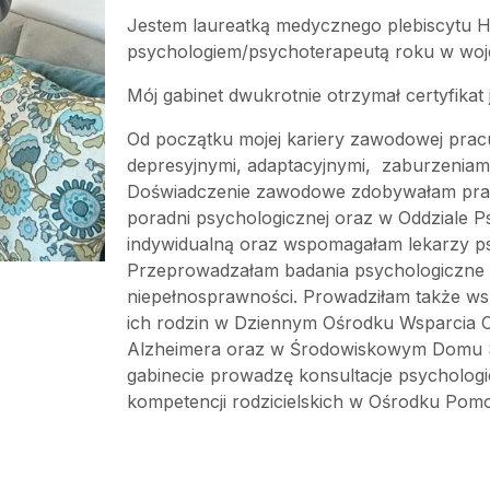
Jestem laureatką medycznego plebiscytu H
psychologiem/psychoterapeutą roku w woje
Mój gabinet dwukrotnie otrzymał certyfikat 
Od początku mojej kariery zawodowej prac
depresyjnymi, adaptacyjnymi, zaburzeniam
Doświadczenie zawodowe zdobywałam prac
poradni psychologicznej oraz w Oddziale P
indywidualną oraz wspomagałam lekarzy ps
Przeprowadzałam badania psychologiczne dl
niepełnosprawności. Prowadziłam także ws
ich rodzin w Dziennym Ośrodku Wsparcia O
Alzheimera oraz w Środowiskowym Domu
gabinecie prowadzę konsultacje psychologi
kompetencji rodzicielskich w Ośrodku Pom