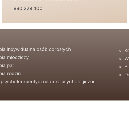
880 229 400
pia indywidualna osób dorosłych
K
pia młodzieży
W
pia par
B
ia rodzin
D
e psychoterapeutyczne oraz psychologiczne