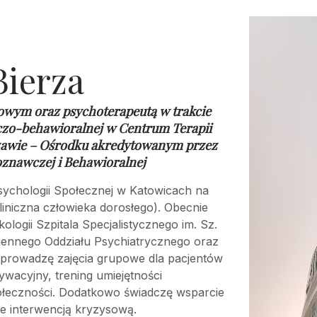
Bierza
owym oraz psychoterapeutą w trakcie
czo-behawioralnej w
Centrum Terapii
awie – Ośrodku akredytowanym przez
oznawczej i Behawioralnej
ychologii Społecznej w Katowicach na
liniczna człowieka dorosłego). Obecnie
ogii Szpitala Specjalistycznego im. Sz.
iennego Oddziału Psychiatrycznego oraz
łprowadzę zajęcia grupowe dla pacjentów
ywacyjny, trening umiejętności
ołeczności. Dodatkowo świadczę wsparcie
e interwencją kryzysową.