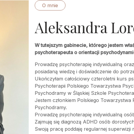
O mnie
Aleksandra Lor
W tutejszym gabinecie, którego jestem właś
psychoterapeuta o orientacji psychodynami
Prowadzę psychoterapię indywidualną oraz
posiadaną wiedzę i doświadczenie do potrz
Ukończyłam całościowy czteroletni kurs p
Psychoterapii Polskiego Towarzystwa Psych
Psychodramy w Śląskiej Szkole Psychoterap
Jestem członkiem Polskiego Towarzystwa P
Psychodramy.
Prowadzę psychoterapię indywidualną osób
Zajmuję się diagnozą ADHD osób dorosłych
Swoją pracę poddaję regularnej superwizji m