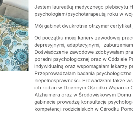
Jestem laureatką medycznego plebiscytu H
psychologiem/psychoterapeutą roku w woje
Mój gabinet dwukrotnie otrzymał certyfikat 
Od początku mojej kariery zawodowej prac
depresyjnymi, adaptacyjnymi, zaburzeniam
Doświadczenie zawodowe zdobywałam prac
poradni psychologicznej oraz w Oddziale P
indywidualną oraz wspomagałam lekarzy ps
Przeprowadzałam badania psychologiczne dl
niepełnosprawności. Prowadziłam także ws
ich rodzin w Dziennym Ośrodku Wsparcia O
Alzheimera oraz w Środowiskowym Domu
gabinecie prowadzę konsultacje psychologi
kompetencji rodzicielskich w Ośrodku Pom