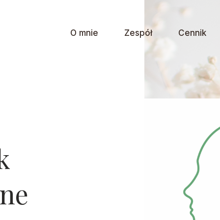
O mnie
Zespół
Cennik
k
tne