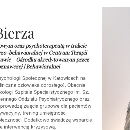
Bierza
owym oraz psychoterapeutą w trakcie
czo-behawioralnej w
Centrum Terapii
awie – Ośrodku akredytowanym przez
oznawczej i Behawioralnej
ychologii Społecznej w Katowicach na
liniczna człowieka dorosłego). Obecnie
ogii Szpitala Specjalistycznego im. Sz.
iennego Oddziału Psychiatrycznego oraz
łprowadzę zajęcia grupowe dla pacjentów
ywacyjny, trening umiejętności
ołeczności. Dodatkowo świadczę wsparcie
e interwencją kryzysową.