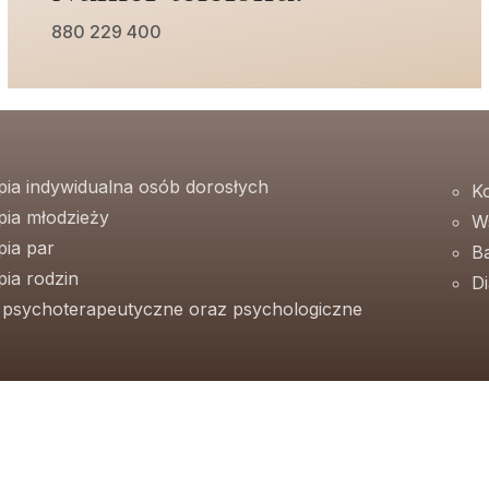
880 229 400
pia indywidualna osób dorosłych
K
pia młodzieży
W
pia par
B
ia rodzin
D
e psychoterapeutyczne oraz psychologiczne