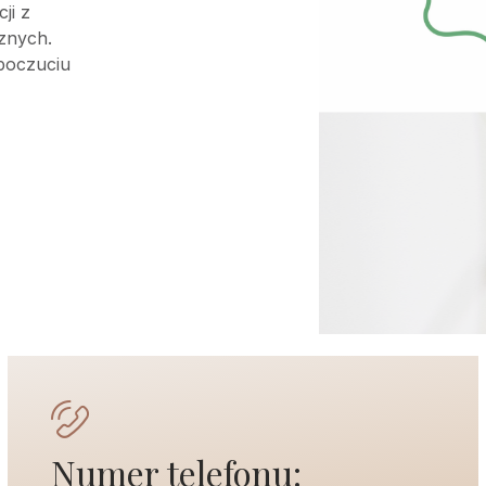
ji z
znych.
 poczuciu
Numer telefonu: